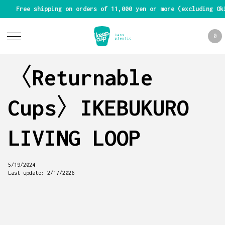
Free shipping on orders of 11,000 yen or more (excluding Ok
0
〈Returnable
Cups〉IKEBUKURO
LIVING LOOP
5/19/2024
Last update:
2/17/2026