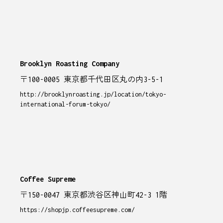
Brooklyn Roasting Company
〒100-0005 東京都千代田区丸の内3-5-1
http://brooklynroasting.jp/location/tokyo-
international-forum-tokyo/
Coffee Supreme
〒150-0047 東京都渋谷区神山町42-3 1階
https://shopjp.coffeesupreme.com/