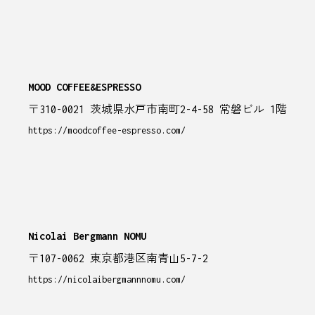
MOOD COFFEE&ESPRESSO
〒310-0021 茨城県水戸市南町2-4-58 常磐ビル 1階
https://moodcoffee-espresso.com/
Nicolai Bergmann NOMU
〒107-0062 東京都港区南青山5-7-2
https://nicolaibergmannnomu.com/