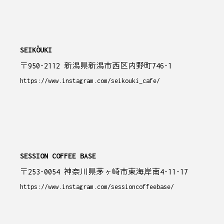
SEIKŌUKI
〒950-2112 新潟県新潟市西区内野町746-1
https://www.instagram.com/seikouki_cafe/
SESSION COFFEE BASE
〒253-0054 神奈川県茅ヶ崎市東海岸南4-11-17
https://www.instagram.com/sessioncoffeebase/