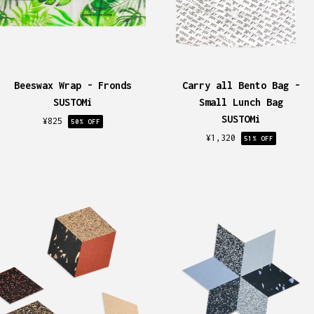
Beeswax Wrap - Fronds
Carry all Bento Bag -
SUSTOMi
Small Lunch Bag
SUSTOMi
¥
825
50
% OFF
¥
1,320
51
% OFF