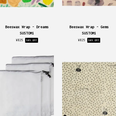
Beeswax Wrap - Dreams
Beeswax Wrap - Gems
SUSTOMi
SUSTOMi
¥
825
¥
825
50
% OFF
50
% OFF