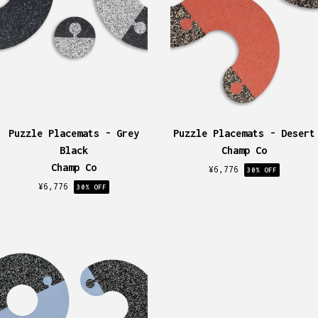
Puzzle Placemats - Grey
Puzzle Placemats - Desert
Black
Champ Co
Champ Co
¥
6,776
30
% OFF
¥
6,776
30
% OFF