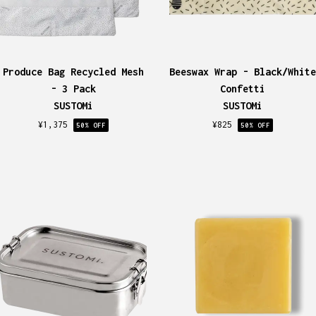
Produce Bag Recycled Mesh
Beeswax Wrap - Black/White
- 3 Pack
Confetti
SUSTOMi
SUSTOMi
¥
1,375
¥
825
50
% OFF
50
% OFF