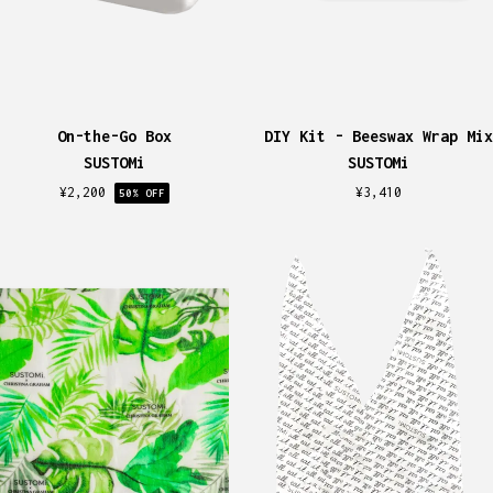
On-the-Go Box
DIY Kit - Beeswax Wrap Mix
SUSTOMi
SUSTOMi
¥
2,200
¥
3,410
50
% OFF