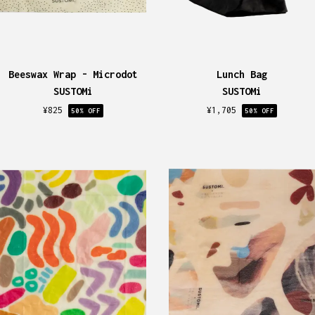
Beeswax Wrap - Microdot
Lunch Bag
SUSTOMi
SUSTOMi
¥
825
¥
1,705
50
% OFF
50
% OFF