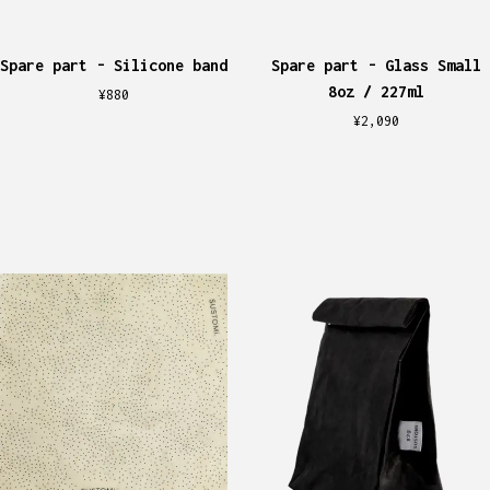
Spare part - Silicone band
Spare part - Glass Small
8oz / 227ml
¥
880
¥
2,090