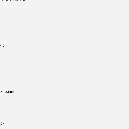
レン
53mm
ン