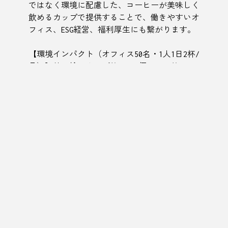
ではなく環境に配慮した、コーヒーが美味しく
飲めるカップで提供することで、働きやすいオ
フィス、ESG経営、福利厚生にも繋がります。
【環境インパクト（オフィス50名・1人1日2杯/
月）】使い捨てカップ約2,000個 / CO2約40kg
/ プラスチック消費約6kgを削減。※数値の詳
細は
KeepCup インパクトシミュレーター
より算
出しています。
パッケージ内容の一例（イベント規模に合わせ
たカスタム提案も可能です）
オフィスのロゴ入りオリジナルKeepCup
カップ貸出・返却ステーション
利用方法等説明パネル
LIFESTYLE LAB TOYONOMA のプロジェクト