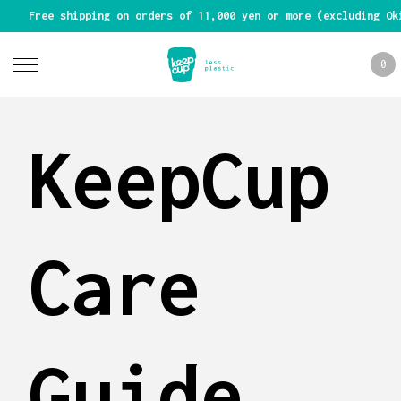
Free shipping on orders of 11,000 yen or more (excluding Ok
0
KeepCup
Care
Guide