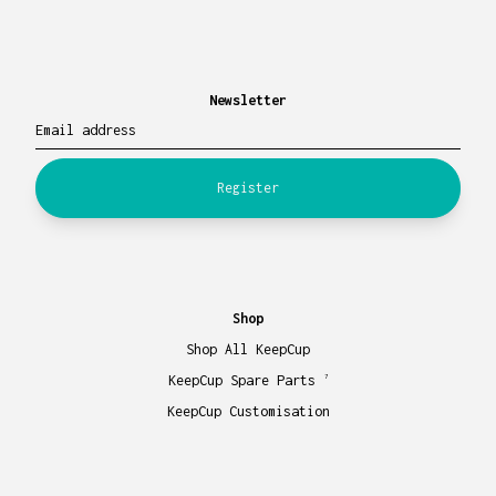
Newsletter
Email address
Register
Shop
Shop All KeepCup
KeepCup Spare Parts
7
KeepCup Customisation