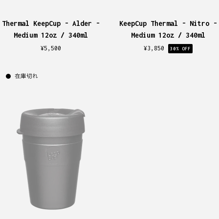
Thermal KeepCup - Alder -
KeepCup Thermal - Nitro -
Medium 12oz / 340ml
Medium 12oz / 340ml
¥
5,500
¥
3,850
30
% OFF
在庫切れ