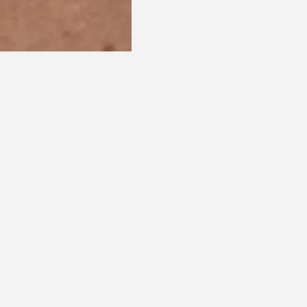
mmended for you
Recommended