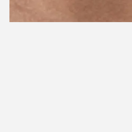
1
3
Recommended for you
Reco